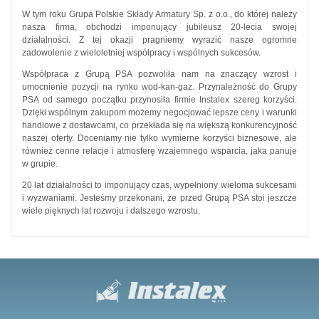
W tym roku Grupa Polskie Składy Armatury Sp. z o.o., do której należy
nasza firma, obchodzi imponujący jubileusz 20-lecia swojej
działalności. Z tej okazji pragniemy wyrazić nasze ogromne
zadowolenie z wieloletniej współpracy i wspólnych sukcesów.
Współpraca z Grupą PSA pozwoliła nam na znaczący wzrost i
umocnienie pozycji na rynku wod-kan-gaz. Przynależność do Grupy
PSA od samego początku przynosiła firmie Instalex szereg korzyści.
Dzięki wspólnym zakupom możemy negocjować lepsze ceny i warunki
handlowe z dostawcami, co przekłada się na większą konkurencyjność
naszej oferty. Doceniamy nie tylko wymierne korzyści biznesowe, ale
również cenne relacje i atmosferę wzajemnego wsparcia, jaka panuje
w grupie.
20 lat działalności to imponujący czas, wypełniony wieloma sukcesami
i wyzwaniami. Jesteśmy przekonani, że przed Grupą PSA stoi jeszcze
wiele pięknych lat rozwoju i dalszego wzrostu.