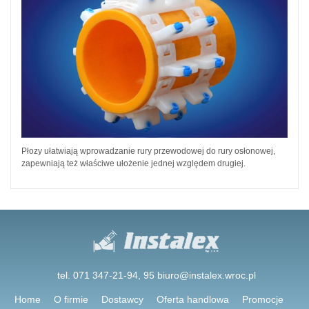
Płozy ułatwiają wprowadzanie rury przewodowej do rury osłonowej,
zapewniają też właściwe ułożenie jednej względem drugiej.
tel. 071 347-21-94, 95
biuro@instalex.wroc.pl
Home
O firmie
Dostawcy
Oferta handlowa
Promocje